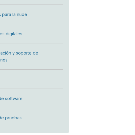
s para la nube
es digitales
ración y soporte de
ones
de software
de pruebas