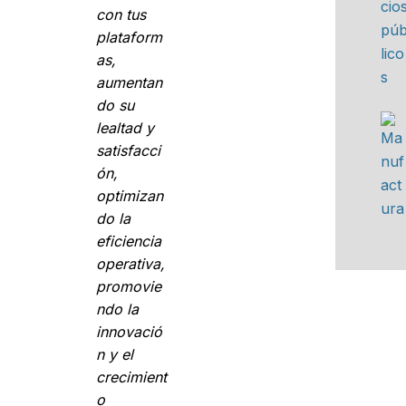
con tus
plataform
as,
aumentan
do su
lealtad y
satisfacci
ón,
optimizan
do la
eficiencia
operativa,
promovie
ndo la
innovació
n y el
crecimient
o