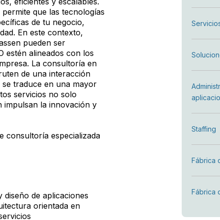
s, eficientes y escalables.
 permite que las tecnologías
ecíficas de tu negocio,
Servicio
dad. En este contexto,
assen pueden ser
O estén alineados con los
Solucion
 empresa. La consultoría en
sfruten de una interacción
ue se traduce en una mayor
Administ
stos servicios no solo
aplicaci
n impulsan la innovación y
Staffing
e consultoría especializada
Fábrica 
Fábrica 
 y diseño de aplicaciones
uitectura orientada en
ervicios