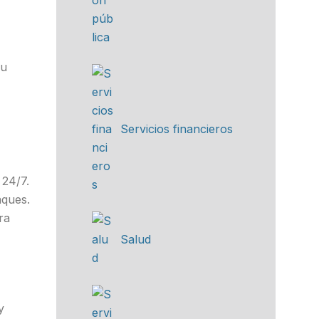
su
Servicios financieros
 24/7.
aques.
ra
Salud
y