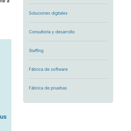
ote a
Soluciones digitales
Consultoría y desarrollo
Staffing
Fábrica de software
Fábrica de pruebas
tus