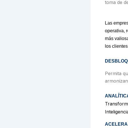
toma de de
Las empresa
operativa, 
más valiosa
los cliente
DESBLOQ
Permita qu
armonizand
ANALÍTIC
Transform
Inteligenci
ACELERA