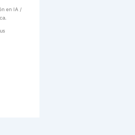
ón en IA /
ca.
sus