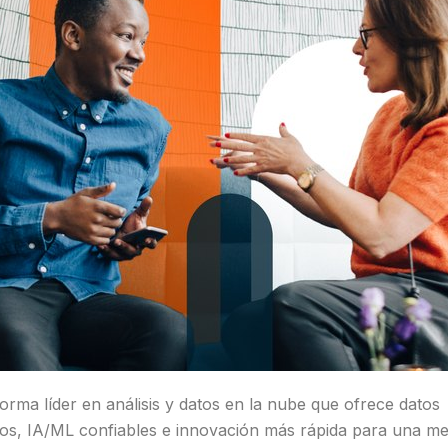
orma líder en análisis y datos en la nube que ofrece datos
s, IA/ML confiables e innovación más rápida para una me