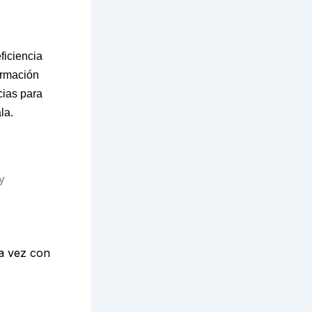
ficiencia
ormación
cias para
la.
y
a vez con