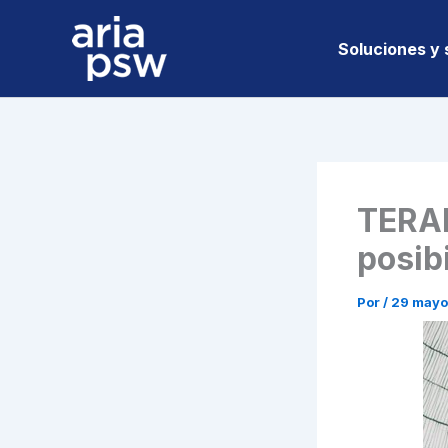
Ir
al
Soluciones y 
contenido
TERAD
posib
Por
/
29 mayo