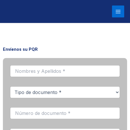
Ir
al
contenido
Envíenos su PQR