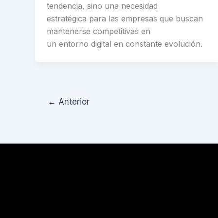
tendencia, sino una necesidad
estratégica para las empresas que buscan
mantenerse competitivas en
un entorno digital en constante evolución.
←
Anterior